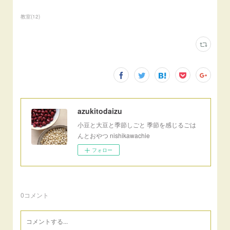
教室
(
12
)
azukitodaizu
小豆と大豆と季節しごと 季節を感じるごは
んとおやつ nishikawachie
フォロー
0
コメント