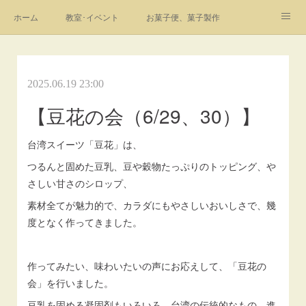
ホーム
教室･イベント
お菓子便、菓子製作
Instagram
youtube
profile
link
お問合せ
フォト
2025.06.19 23:00
【豆花の会（6/29、30）】
台湾スイーツ「豆花」は、
つるんと固めた豆乳、豆や穀物たっぷりのトッピング、や
さしい甘さのシロップ、
素材全てが魅力的で、カラダにもやさしいおいしさで、幾
度となく作ってきました。
作ってみたい、味わいたいの声にお応えして、「豆花の
会」を行いました。
豆乳を固める凝固剤もいろいろ、台湾の伝統的なもの、進