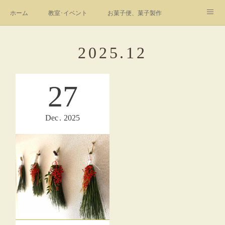
ホーム
教室･イベント
お菓子便、菓子製作
Instagram
youtube
profile
link
お問合せ
2025
.
12
フォト
27
Dec
2025